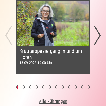
Kräuterspaziergang in und um
Tag
Hofen
13.09
13.09.2026 10:00 Uhr
Alle Führungen