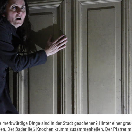
merkwürdige Dinge sind in der Stadt geschehen? Hinter einer grauen
n. Der Bader ließ Knochen krumm zusammenheilen. Der Pfarrer mac