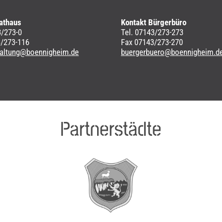
athaus
Kontakt Bürgerbüro
3/273-0
Tel. 07143/273-273
3/273-116
Fax 07143/273-270
waltung@boennigheim.de
buergerbuero@boennigheim.d
Partnerstädte