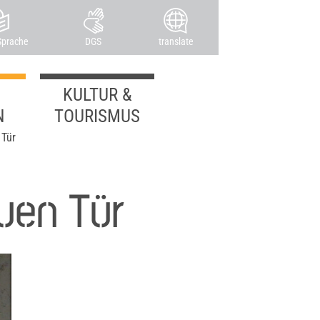
Sprache
DGS
translate
KULTUR &
N
TOURISMUS
 Tür
uen Tür