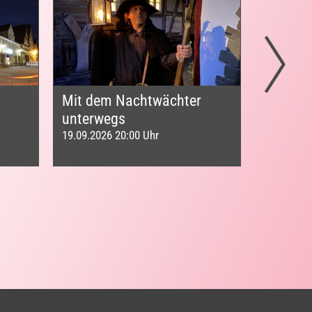
Mit dem Nachtwächter
Tatort 
unterwegs
am Bürg
19.09.2026 20:00 Uhr
25.09.202