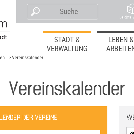
Leichte 
STADT &
LEBEN &
VERWALTUNG
ARBEITE
ben
> Vereinskalender
Vereinskalender
ENDER DER VEREINE
WE