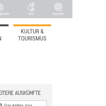
Sprache
DGS
translate
KULTUR &
N
TOURISMUS
ITERE AUSKÜNFTE
Frau Andrea Joos