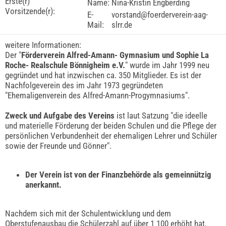
Erste(r)
Name:
Nina-Kristin Engberding
Vorsitzende(r):
E-
vorstand@foerderverein-aag-
Mail:
slrr.de
weitere Informationen:
Der "
Förderverein Alfred-Amann- Gymnasium und Sophie La
Roche- Realschule Bönnigheim e.V.
" wurde im Jahr 1999 neu
gegründet und hat inzwischen ca. 350 Mitglieder. Es ist der
Nachfolgeverein des im Jahr 1973 gegründeten
"Ehemaligenverein des Alfred-Amann-Progymnasiums".
Zweck und Aufgabe des Vereins
ist laut Satzung "die ideelle
und materielle Förderung der beiden Schulen und die Pflege der
persönlichen Verbundenheit der ehemaligen Lehrer und Schüler
sowie der Freunde und Gönner".
Der Verein ist von der Finanzbehörde als gemeinnützig
anerkannt.
Nachdem sich mit der Schulentwicklung und dem
Oberstufenausbau die Schülerzahl auf über 1 100 erhöht hat,