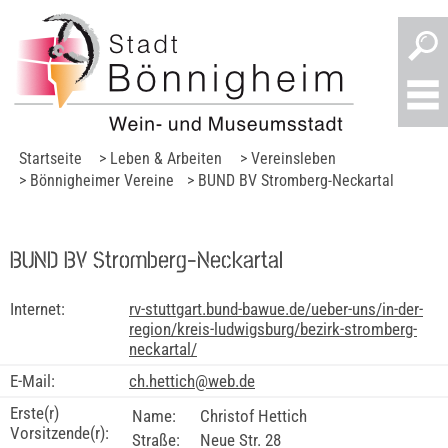
Startseite
> Leben & Arbeiten
> Vereinsleben
> Bönnigheimer Vereine
> BUND BV Stromberg-Neckartal
BUND BV Stromberg-Neckartal
Internet:
rv-stuttgart.bund-bawue.de/ueber-uns/in-der-
region/kreis-ludwigsburg/bezirk-stromberg-
neckartal/
E-Mail:
ch.hettich@web.de
Erste(r)
Name:
Christof Hettich
Vorsitzende(r):
Straße:
Neue Str. 28