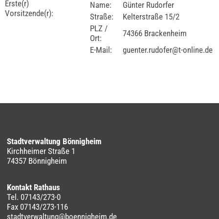
Erste(r)
Name:
Günter Rudorfer
Vorsitzende(r):
Straße:
Kelterstraße 15/2
PLZ /
74366 Brackenheim
Ort:
E-Mail:
guenter.rudofer@t-online.de
Stadtverwaltung Bönnigheim
Kirchheimer Straße 1
74357 Bönnigheim
Kontakt Rathaus
Tel. 07143/273-0
Fax 07143/273-116
stadtverwaltung@boennigheim.de