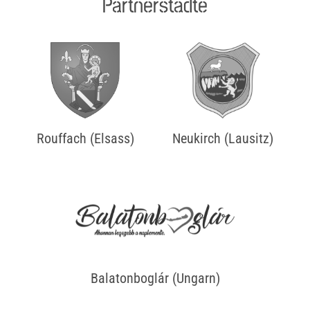
Partnerstädte
Rouffach (Elsass)
Neukirch (Lausitz)
Balatonboglár (Ungarn)