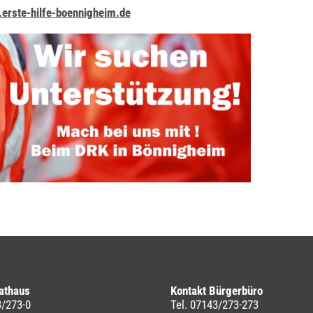
erste-hilfe-boennigheim.de
athaus
Kontakt Bürgerbüro
3/273-0
Tel. 07143/273-273