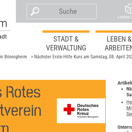
Leichte 
STADT &
LEBEN &
VERWALTUNG
ARBEITE
ein Bönnigheim
>
Nächster Erste-Hilfe Kurs am Samstag, 08. April 20
Artikel
 Rotes
Nä
Sa
He
tverein
Mi
Sp
im
Unterr