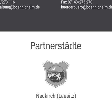
3/273-116
Fax 07143/273-270
waltung@boennigheim.de
buergerbuero@boennigheim.d
Partnerstädte
Neukirch (Lausitz)