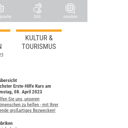
Sprache
DGS
translate
KULTUR &
N
TOURISMUS
23
übersicht
chster Erste-Hilfe Kurs am
mstag, 08. April 2023
lfen Sie uns, unseren
tmenschen zu helfen - mit Ihrer
ende großartiges Bezwecken!
ubriken