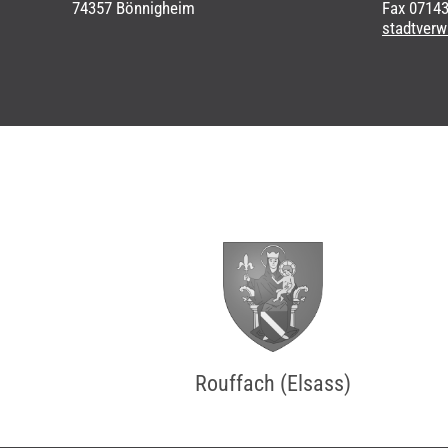
74357 Bönnigheim
Fax 0714
stadtver
Rouffach (Elsass)