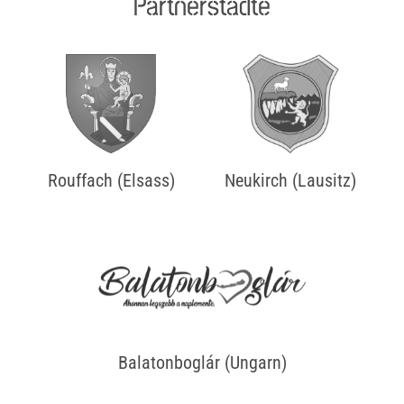
Partnerstädte
Rouffach (Elsass)
Neukirch (Lausitz)
Balatonboglár (Ungarn)